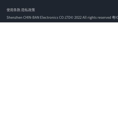
使用条款.隐私政策
Shenzhen CHIN-BAN Electronics CO.LTD© 2022 All rights reserved
粤I